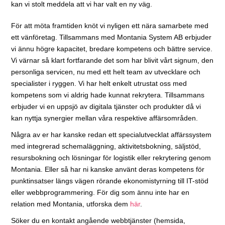
kan vi stolt meddela att vi har valt en ny väg.
För att möta framtiden knöt vi nyligen ett nära samarbete med
ett vänföretag. Tillsammans med Montania System AB erbjuder
vi ännu högre kapacitet, bredare kompetens och bättre service.
Vi värnar så klart fortfarande det som har blivit vårt signum, den
personliga servicen, nu med ett helt team av utvecklare och
specialister i ryggen. Vi har helt enkelt utrustat oss med
kompetens som vi aldrig hade kunnat rekrytera. Tillsammans
erbjuder vi en uppsjö av digitala tjänster och produkter då vi
kan nyttja synergier mellan våra respektive affärsområden.
Några av er har kanske redan ett specialutvecklat affärssystem
med integrerad schemaläggning, aktivitetsbokning, säljstöd,
resursbokning och lösningar för logistik eller rekrytering genom
Montania. Eller så har ni kanske använt deras kompetens för
punktinsatser längs vägen rörande ekonomistyrning till IT-stöd
eller webbprogrammering. För dig som ännu inte har en
relation med Montania, utforska dem
här
.
Söker du en kontakt angående webbtjänster (hemsida,